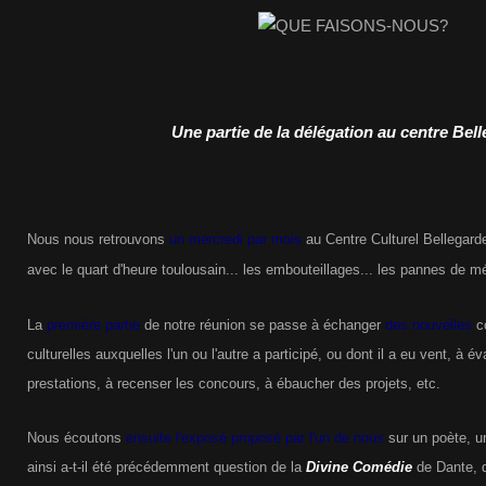
Une partie de la délégation au centre Bel
Nous nous retrouvons
un mercredi par mois
au Centre Culturel Bellegarde
avec le quart d'heure toulousain... les embouteillages... les pannes de mét
La
première partie
de notre réunion se passe à échanger
des nouvelles
co
culturelles auxquelles l'un ou l'autre a participé, ou dont il a eu vent, à 
prestations, à recenser les concours, à ébaucher des projets, etc.
Nous écoutons
ensuite l'exposé proposé par l'un de nous
sur un poète, u
ainsi a-t-il été précédemment question de la
Divine Comédie
de Dante, 