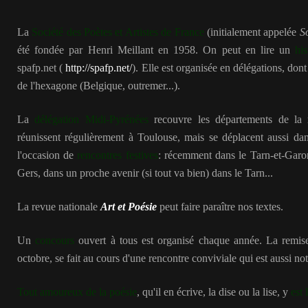
La
Société des Poètes et Artistes de France
(initialement appelée
S
été fondée par Henri Meillant en 1958. On peut en lire un
his
spafp.net (
http://spafp.net/
). Elle est organisée en délégations, dont
de l'hexagone (Belgique, outremer...).
La
délégation Midi-Pyrénées
recouvre les départements de la 
réunissent régulièrement à Toulouse, mais se déplacent aussi dan
l'occasion de
rencontres festives
: récemment dans le Tarn-et-Garon
Gers, dans un proche avenir (si tout va bien) dans le Tarn...
La revue nationale
Art et Poésie
peut faire paraître nos textes.
Un
concours
ouvert à tous est organisé chaque année. La remis
octobre, se fait au cours d'une rencontre conviviale qui est aussi no
Tout amoureux de la poésie
, qu'il en écrive, la dise ou la lise, y
est 