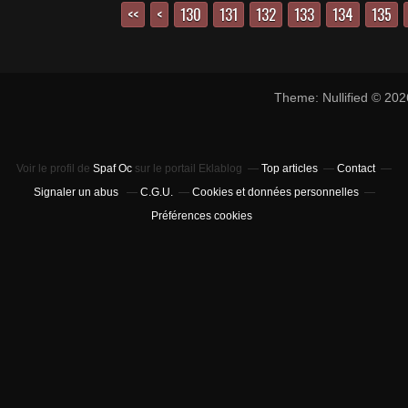
<<
<
100
110
120
130
131
132
133
134
135
Theme: Nullified © 20
Voir le profil de
Spaf Oc
sur le portail Eklablog
Top articles
Contact
Signaler un abus
C.G.U.
Cookies et données personnelles
Préférences cookies