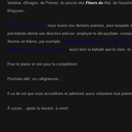
Verlaine, d'Aragon, de Prévert, du procès des
Fleurs du
Mal
, de l'euryt
Khayyam...
Enfin, atelier d'écriture
: nous lisons nos derniers poèmes, pour lesquels
précédente donné une directive précise: employer le décasyllabe, compos
illustrer un thème, par exemple.
Notre principale ambition est d'étudier t
poétiques, anciennes ou modernes,
aussi bien la ballade que le slam, et
Pour le plaisir et non pour la compétition!
Prochain défi: un calligramme...
Il va de soi que nous accueillons et admirons aussi volontiers tout poèm
À suivre... après la réunion à venir!