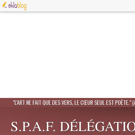
"L'ART NE FAIT QUE DES VERS, LE CŒUR SEUL EST POÈTE." 
S.P.A.F. DÉLÉGATI