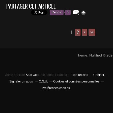
PARTAGER CET ARTICLE
Repost
0
1
2
>
>>
Theme: Nullified © 20
Voir le profil de
Spaf Oc
sur le portail Eklablog
Top articles
Contact
Signaler un abus
C.G.U.
Cookies et données personnelles
Préférences cookies