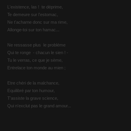
L'existence, las ! te déprime,
Te demeure sur l'estomac,
Ne t'acharne donc sur ma rime,
Allonge-toi sur ton hamac...
Ne ressasse plus le probléme
Qui te ronge - chacun le sien ! -
Tu le verras, ce que je sème,
Entrelace ton monde au mien ;
Etre chéri de la malchance,
Equilibré par ton humour,
T'assiste la grave science,
Qui n'exclut pas le grand amour...