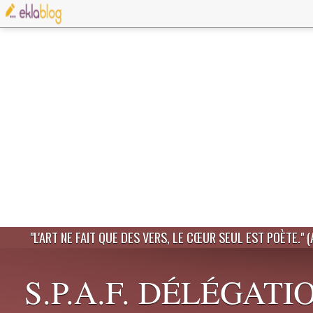
"L'ART NE FAIT QUE DES VERS, LE CŒUR SEUL EST POÈTE." 
S.P.A.F. DÉLÉGATI