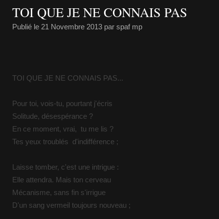
TOI QUE JE NE CONNAIS PAS
Publié le
21 Novembre 2013
par spaf mp
TOI QUE JE NE CONNAIS PAS...
Pour toi, vois-tu, pourtant j'écris
Solitude, désespérance ?
En ce moment, vrai, tu me lis ?
Tes yeux troublés d'indifférence ;
Laisse tomber, c'est une intrigue :
Elle attendra. Mais ton cerveau
Mécanisme, sans fin s'irrigue
D'un sang vermeil toujours nouveau ;