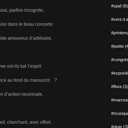
#spaf (6)
aussi, parfois incognito,
#vent d a
sir dans le beau concerto
#printem
ède amoureux d’arbitraire.
#poète (
#congrès
âme ont-ils tué l’esprit
#expositi
ence au fond du manuscrit ?
#flora (3)
oin d’action neuronale,
#marceau
#musique
il, cherchant, avec effort,
#pluie (3