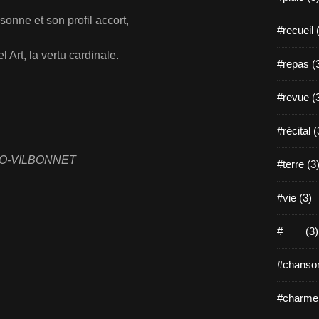
sonne et son profil accort,
#recueil 
 Art, la vertu cardinale.
#repas (
#revue (
#récital (
LLO-VILBONNET
#terre (3
#vie (3)
# (3)
#chanson
#charme 