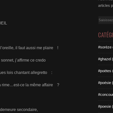
articles 
Email
OEIL
CATÉG
#sorèze 
’oreille, il faut aussi me plaire !
#ghazel 
sonnet, j’affirme ce credo
#poètes 
es lois chantant allegretto :
#poésie 
la rime…est-ce la même affaire ?
#concour
#poesie 
n demeure secondaire,