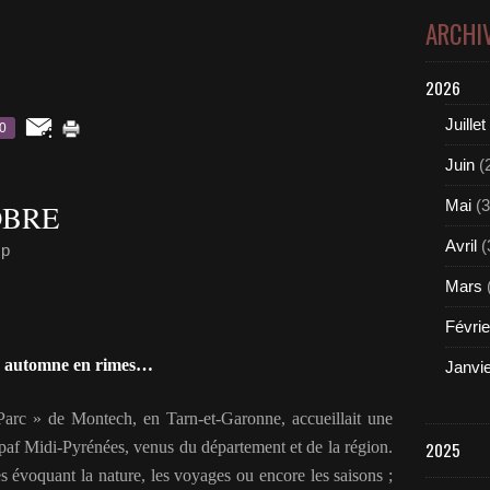
ARCHI
2026
Juillet
0
Juin
(
Mai
(3
OBRE
Avril
(
mp
Mars
Févrie
 automne en rimes…
Janvi
arc » de Montech, en Tarn-et-Garonne, accueillait une
Spaf Midi-Pyrénées, venus du département et de la région.
2025
res évoquant la nature, les voyages ou encore les saisons ;