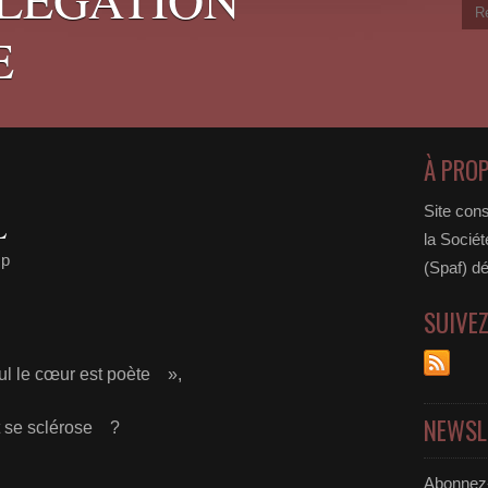
E
À PRO
Site cons
L
la Sociét
mp
(Spaf) dé
SUIVE
l le cœur est poète »,
NEWSL
rit se sclérose ?
Abonnez-