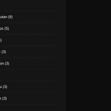
utan (6)
ps (5)
4)
 (3)
on (3)
 (3)
 (3)
)