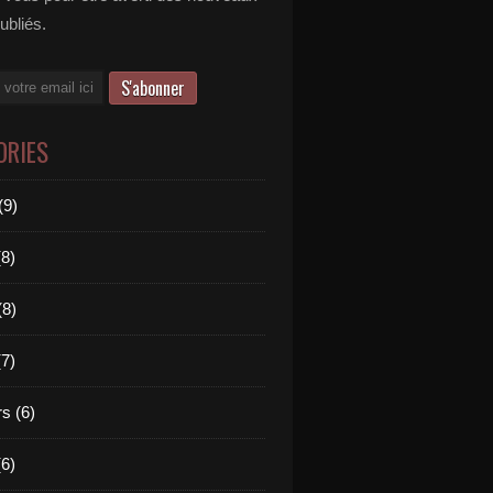
publiés.
ORIES
(9)
(8)
(8)
(7)
s (6)
(6)