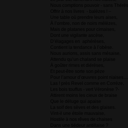
Nous comptions pouvoir - sans Thérès
Offrir à nos livres
- balèzes ! –
Une table où prendre leurs aises,
À l’ombre, non de noirs mélèzes,
Mais de platanes pour cimaises,
Dont une vigilante ascèse,
D’élagages en
aphérèses,
Contient la tendance à l’obèse.
Nous aurions, assis sans mésaise,
Attendu qu’un chaland se plaise
À goûter rimes et diérèses,
Et peut-être sorte son pèze
Pour l’amour d’œuvres point niaises
Las ! près Revel comme en Corrèze,
Les bois touffus - vert Véronèse ?-
Attirent moins les cieux de braise
Que le déluge qui apaise
La soif des sèves et des glaises.
Vint-il une étoile mauvaise,
Hostile à nos rêves de chaises
Dans une tiédeur antillaise ?