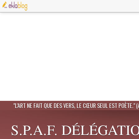
"L'ART NE FAIT QUE DES VERS, LE CŒUR SEUL EST POÈTE." 
S.P.A.F. DÉLÉGATI