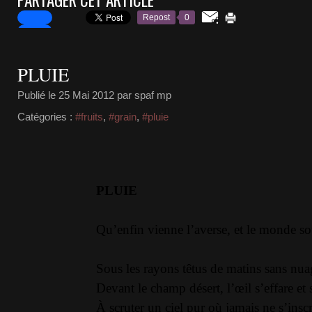
PARTAGER CET ARTICLE
Repost
0
PLUIE
Publié le
25 Mai 2012
par spaf mp
Catégories :
#fruits
,
#grain
,
#pluie
PLUIE
Qu’enfin vienne l’averse, et le monde sou
Sous les rayons têtus de matins sans nua
Devant le champ désert, l’œil s’effare et s
À scruter un ciel pur où jamais ne s’inscr