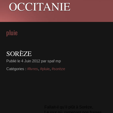
OCCITANIE
pluie
SORÈZE
Publié le
4 Juin 2012
par spaf mp
Catégories :
#livres
,
#pluie
,
#sorèze
Fallait-il qu’il plût à Sorèze,
Le jour où, ramenant nos fraises,