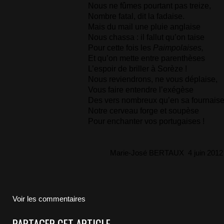
Nous ne fûmes pourtant pas treize,
Nombre fatal, dit la fadaise.
Mais du mail une pluie anglaise
Nous chassa : il fallut qu’on taise
Pour cette fois les
Paimpolaises,
Et qu’on mette entre parenthèses
L’espoir de briller à Sorèze !
Nous reviendrons, ne vous déplaise,
Vous faire entendre l’exégèse
Des vers nombreux qu’en sa fournais
Notre cerveau forge et soupèse
Pour enchanter vos portugaises !
Marie-José BERTAUX 4 juin 2012
Voir les commentaires