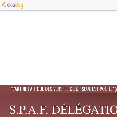
"L'ART NE FAIT QUE DES VERS, LE CŒUR SEUL EST POÈTE." 
S.P.A.F. DÉLÉGATI