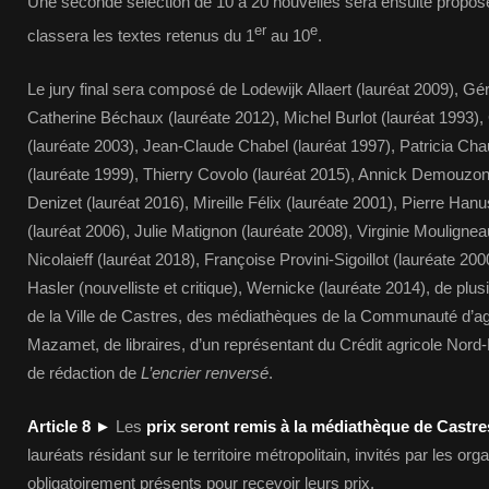
Une seconde sélection de 10 à 20 nouvelles sera ensuite proposée 
er
e
classera les textes retenus du 1
au 10
.
Le jury final sera composé de Lodewijk Allaert (lauréat 2009), Gér
Catherine Béchaux (lauréate 2012), Michel Burlot (lauréat 1993), 
(lauréate 2003), Jean-Claude Chabel (lauréat 1997), Patricia Ch
(lauréate 1999), Thierry Covolo (lauréat 2015), Annick Demouzon 
Denizet (lauréat 2016), Mireille Félix (lauréate 2001), Pierre Hanu
(lauréat 2006), Julie Matignon (lauréate 2008), Virginie Mouligne
Nicolaieff (lauréat 2018), Françoise Provini-Sigoillot (lauréate 200
Hasler (nouvelliste et critique), Wernicke (lauréate 2014), de plus
de la Ville de Castres, des médiathèques de la Communauté d’a
Mazamet, de libraires, d’un représentant du Crédit agricole Nord
de rédaction de
L’encrier renversé
.
Article 8
►
Les
prix seront remis à la médiathèque de Castr
lauréats résidant sur le territoire métropolitain, invités par les or
obligatoirement présents pour recevoir leurs prix.