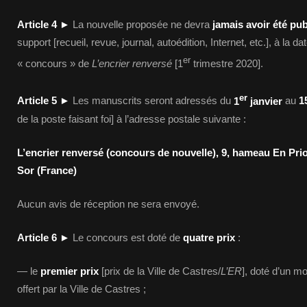
Article 4
►
La nouvelle proposée ne devra
jamais avoir été pub
support [recueil, revue, journal, autoédition, Internet, etc.], à la 
er
« concours » de
L’encrier renversé
[1
trimestre 2020].
er
Article 5
►
Les manuscrits seront adressés du
1
janvier
au
1
de la poste faisant foi] à l’adresse postale suivante :
L’encrier renversé (concours de nouvelle), 9, hameau En Pr
Sor (France)
Aucun avis de réception ne sera envoyé.
Article 6
►
Le concours est doté de
quatre prix
:
— le
premier prix
[prix de la Ville de Castres/
L’ER
], doté d’un m
offert par la Ville de Castres ;