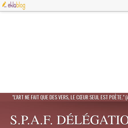
"L'ART NE FAIT QUE DES VERS, LE CŒUR SEUL EST POÈTE." 
S.P.A.F. DÉLÉGATI