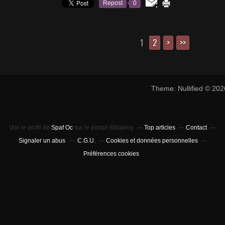
Repost
0
1
2
>
>>
Theme: Nullified © 20
Voir le profil de
Spaf Oc
sur le portail Eklablog
Top articles
Contact
Signaler un abus
C.G.U.
Cookies et données personnelles
Préférences cookies