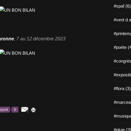
#spaf (6)
#vent d a
#printem
Garonne
, 7 au 12 décembre 2023
#poète (
#congrès
#expositi
#flora (3)
#marceau
epost
0
#musique
#pluie (3