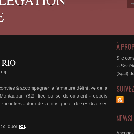
E
À PRO
Site cons
 RIO
la Sociét
f mp
(Spaf) dé
SUIVE
conviés à accompagner la fermeture définitive de la
Montauban (82), lieu où se déroulaient - depuis
 rencontres autour de la musique et de ses diverses
NEWSL
ici
t cliquer
.
Abonnez-