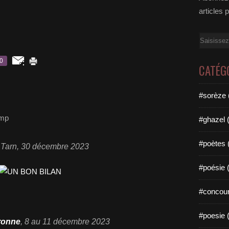
articles 
Email
0
CATÉG
#sorèze 
 mp
#ghazel 
#poètes 
u Tarn, 30 décembre 2023
#poésie 
#concour
#poesie 
aronne
, 8 au 11 décembre 2023