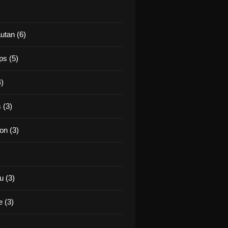
utan (6)
ps (5)
4)
 (3)
on (3)
 (3)
 (3)
)