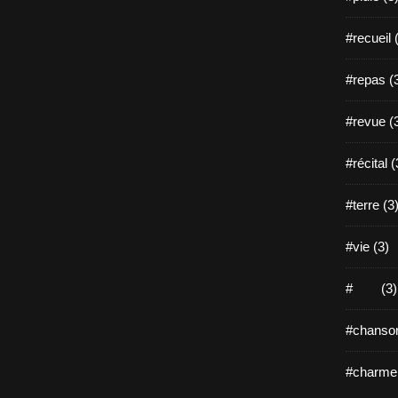
#recueil 
#repas (
#revue (
#récital (
#terre (3
#vie (3)
# (3)
#chanson
#charme 