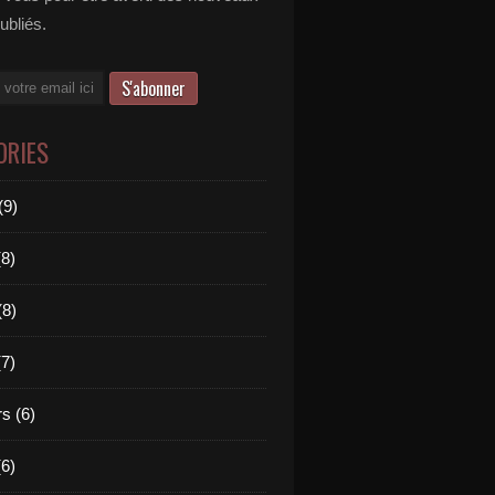
publiés.
ORIES
(9)
(8)
(8)
(7)
s (6)
(6)