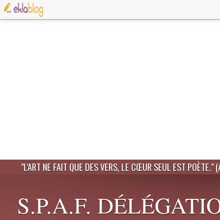
"L'ART NE FAIT QUE DES VERS, LE CŒUR SEUL EST POÈTE." 
S.P.A.F. DÉLÉGATI