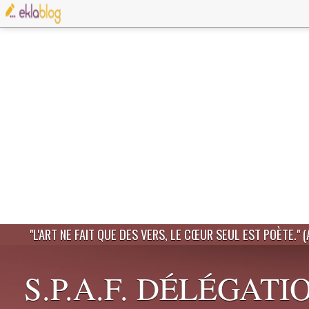
"L'ART NE FAIT QUE DES VERS, LE CŒUR SEUL EST POÈTE." 
S.P.A.F. DÉLÉGATI