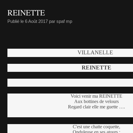
REINETTE
Publié le
6 Août 2017
par spaf mp
VILLANELLE
REINETTE
Voici venir ma REINETTE
Aux bottines de velours
Regard clair elle me guette ….
C'est une chatte coquette,
Onduleuse en ses atours :