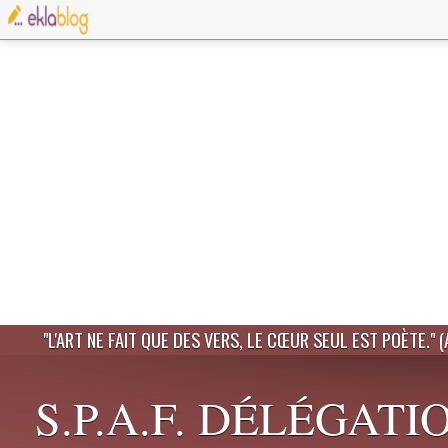
"L'ART NE FAIT QUE DES VERS, LE CŒUR SEUL EST POÈTE." 
S.P.A.F. DÉLÉGATI