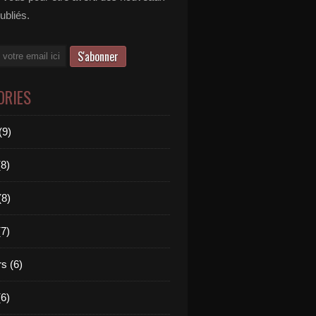
publiés.
ORIES
(9)
(8)
(8)
(7)
s (6)
(6)