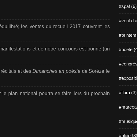
#spaf (6)
#vent d a
quilibré; les ventes du recueil 2017 couvrent les
#printem
manifestations et de notre concours est bonne (un
#poète (
#congrès
 récitals et des
Dimanches en poésie
de Sorèze le
#expositi
#flora (3)
r le plan national pourra se faire lors du prochain
#marceau
#musique
#pluie (3