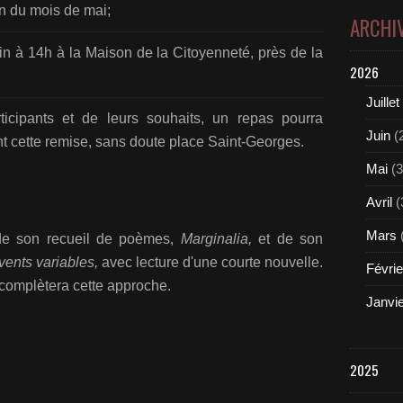
fin du mois de mai;
ARCHI
uin à 14h à la Maison de la Citoyenneté, près de la
2026
Juillet
icipants et de leurs souhaits, un repas pourra
Juin
(
t cette remise, sans doute place Saint-Georges.
Mai
(3
Avril
(
Mars
de son recueil de poèmes,
Marginalia,
et de son
 vents variables,
avec lecture d'une courte nouvelle.
Févrie
complètera cette approche.
Janvi
2025