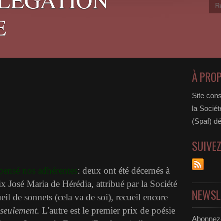
E
À PRO
Site cons
la Sociét
(Spaf) dé
SUIVE
pensé nos adhérentes
: deux ont été décernés à
ix José Maria de Hérédia, attribué par la Société
NEWSL
eil de sonnets (cela va de soi), recueil encore
seulement.
L'autre est le premier prix de poésie
Abonnez-