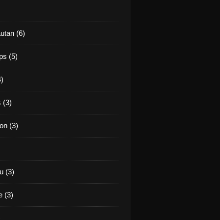
utan (6)
ps (5)
4)
 (3)
on (3)
 (3)
 (3)
)