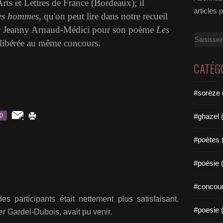
rts et Lettres de France (Bordeaux); il
articles 
des hommes,
qu'on peut lire dans notre recueil
ar Jeanny Arnaud-Médici pour son poème
Les
Email
 libérée au même concours.
CATÉG
#sorèze 
0
#ghazel 
#poètes 
#poésie 
#concour
des
participants était nettement plus satisfaisant.
#poesie 
r Gardel-Dubois, avait pu venir.