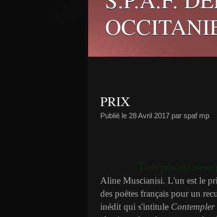
OCCITANI
PRIX
Publié le
28 Avril 2017
par spaf mp
T
rois
prix ont récom
Aline Muscianisi. L'un est le pr
des poètes français pour un recu
inédit qui s'intitule
Contempler 