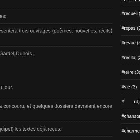
#recueil 
les;
#repas (
sentera trois ouvrages (poèmes, nouvelles, récits)
#revue (
r Gardel-Dubois.
#récital (
#terre (3
#vie (3)
u jour.
# (3)
 a concouru, et quelques dossiers devraient encore
#chanson
équipe!) les textes déjà reçus;
#charme 