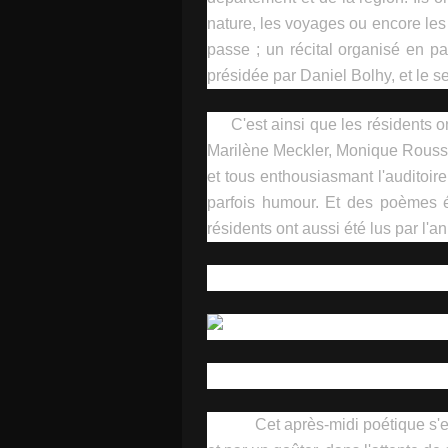
nature, les voyages ou encore les 
passe ; un récital organisé en pa
présidée par Daniel Bolhy, et le s
C'est ainsi que les résidents o
Marilène Meckler, Monique Rousse
et tous enthousiasmant l'auditoir
parfois humour. Et des poèmes é
résidents ont aussi été lus par l'a
Cet après-midi poétique s'e