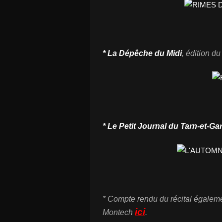
* La Dépêche du Midi
,
édition d
*
Le Petit Journal
du Tarn-et-Ga
* Compte rendu du récital égalem
ici
Montech
.