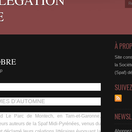
E
À PRO
Site cons
OBRE
la Sociét
mp
(Spaf) dé
SUIVE
MES D'AUTOMNE
NEWSL
ad Le Parc de Montech, en Tarn-et-Garonne,
sieurs auteurs de la Spaf Midi-Pyrénées, venus du
Abonnez-
nt déclamé leurs créations littéraires évoquant la