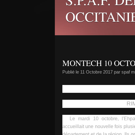
OCCITANI
MONTECH 10 OCT
Publié le
11 Octobre 2017
par spaf 
RI
Le mardi 10 octobre, l'Ehp
accueillait une nouvelle fois plu
département et de la région. Ils o