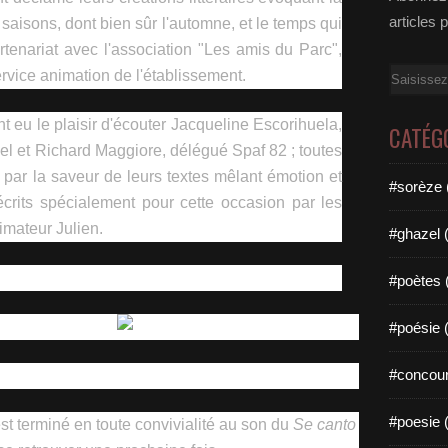
articles 
saisons, dont bien sûr l'automne, et le temps qui
rtenariat avec l'association "Les amis du Parc",
Email
ervice animation de l'établissement.
nt eu le plaisir d'écouter Jacqueline Escorihuela,
CATÉG
l et Richard Maggiore, délégué Spaf 82 ; toutes
e par la saveur de leurs textes mêlant émotion et
#sorèze 
crits spécialement pour cette occasion par les
nimateur Julien.
#ghazel 
#poètes 
#poésie 
#concour
#poesie 
st terminé en toute convivialité au son du
Se canto