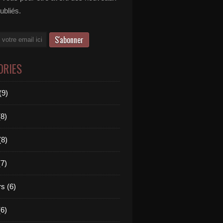
publiés.
ORIES
(9)
(8)
(8)
(7)
s (6)
(6)