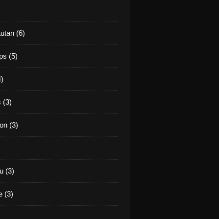
utan (6)
ps (5)
4)
 (3)
on (3)
 (3)
 (3)
)