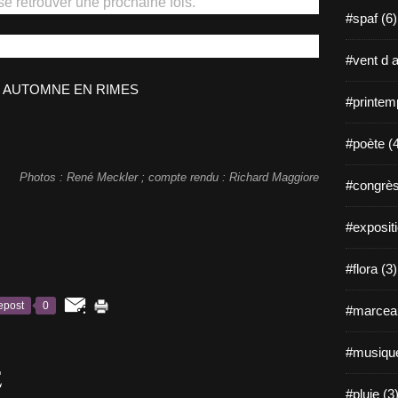
 se retrouver une prochaine fois.
#spaf (6)
#vent d a
#printem
#poète (
Photos : René Meckler ; compte rendu : Richard Maggiore
#congrès
#expositi
#flora (3)
epost
0
#marceau
#musique
E
#pluie (3