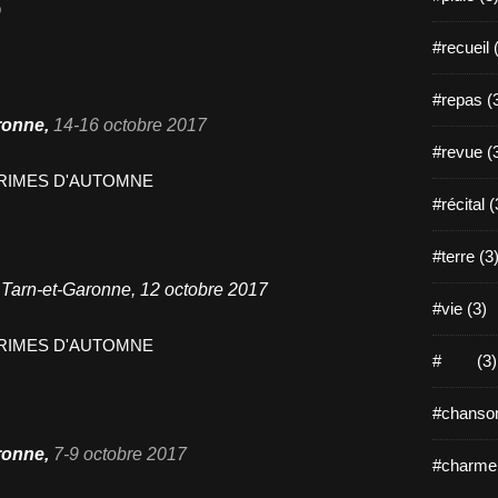
p
#recueil 
#repas (
ronne
,
14
-16
octobre
2017
#revue (
#récital (
#terre (3
u Tarn-et-Garonne
,
12 octobre
2017
#vie (3)
# (3)
#chanson
ronne
,
7-9 octobre
2017
#charme 