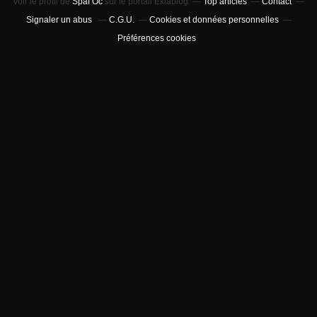
Voir le profil de
Spaf Oc
sur le portail Eklablog
Top articles
Contact
Signaler un abus
C.G.U.
Cookies et données personnelles
Préférences cookies