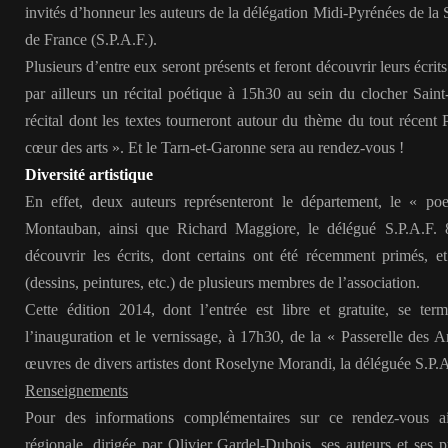
invités d’honneur les auteurs de la délégation Midi-Pyrénées de la S
de France (S.P.A.F.).
Plusieurs d’entre eux seront présents et feront découvrir leurs écrits 
par ailleurs un récital poétique à 15h30 au sein du clocher Saint-
récital dont les textes tourneront autour du thème du tout récent
cœur des arts ». Et le Tarn-et-Garonne sera au rendez-vous !
Diversité artistique
En effet, deux auteurs représenteront le département, le « po
Montauban, ainsi que Richard Maggiore, le délégué S.P.A.F. 8
découvrir les écrits, dont certains ont été récemment primés, et 
(dessins, peintures, etc.) de plusieurs membres de l’association.
Cette édition 2014, dont l’entrée est libre et gratuite, se term
l’inauguration et le vernissage, à 17h30, de la « Passerelle des A
œuvres de divers artistes dont Roselyne Morandi, la déléguée S.P.A
Renseignements
Pour des informations complémentaires sur ce rendez-vous ai
régionale, dirigée par Olivier Gardel-Dubois, ses auteurs et ses pu