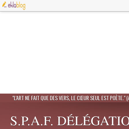
"L'ART NE FAIT QUE DES VERS, LE CŒUR SEUL EST POÈTE." 
S.P.A.F. DÉLÉGATI