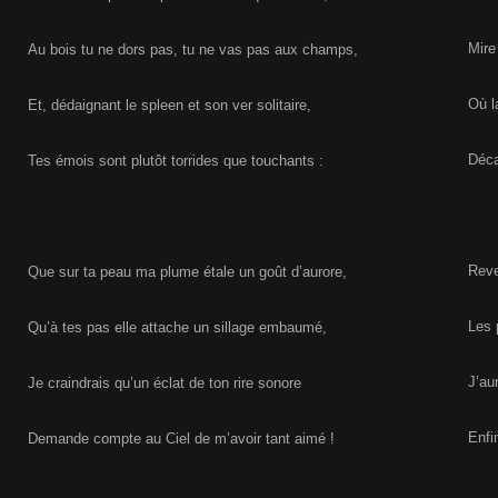
Mire
Au bois tu ne dors pas, tu ne vas pas aux champs,
Où l
Et, dédaignant le spleen et son ver solitaire,
Déca
Tes émois sont plutôt torrides que touchants :
Reve
Que sur ta peau ma plume étale un goût d’aurore,
Les 
Qu’à tes pas elle attache un sillage embaumé,
J’aur
Je craindrais qu’un éclat de ton rire sonore
Enfi
Demande compte au Ciel de m’avoir tant aimé !