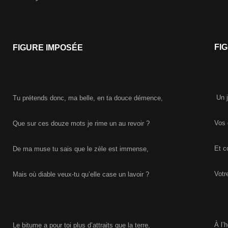
FI
FIGURE IMPOSÉE
Un j
Tu prétends donc, ma belle, en ta douce démence,
Vos 
Que sur ces douze mots je rime un au revoir ?
Et c
De ma muse tu sais que le zèle est immense,
Votr
Mais où diable veux-tu qu’elle case un lavoir ?
À l’
Le bitume a pour toi plus d’attraits que la terre,