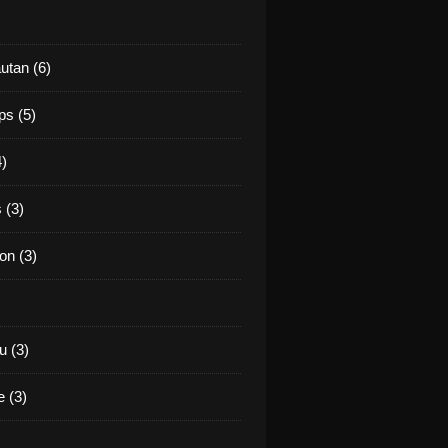
utan (6)
ps (5)
4)
 (3)
on (3)
 (3)
 (3)
)