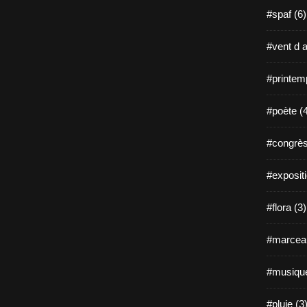
#spaf (6)
#vent d a
#printem
#poète (
#congrès
#expositi
#flora (3)
#marceau
#musique
#pluie (3