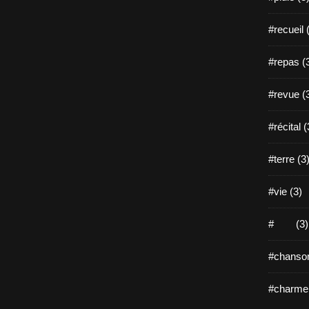
#recueil 
#repas (
#revue (
#récital (
#terre (3
#vie (3)
# (3)
#chanson
#charme 