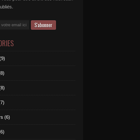
publiés.
ORIES
(9)
(8)
(8)
(7)
s (6)
(6)