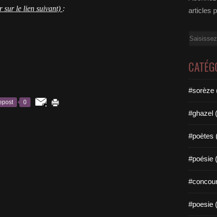
 sur le lien suivant)
:
articles 
Email
CATÉG
#sorèze 
epost
0
#ghazel 
#poètes 
#poésie 
#concour
#poesie 