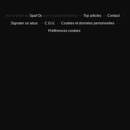
Voir le profil de
Spaf Oc
sur le portail Eklablog
Top articles
Contact
Signaler un abus
C.G.U.
Cookies et données personnelles
Préférences cookies