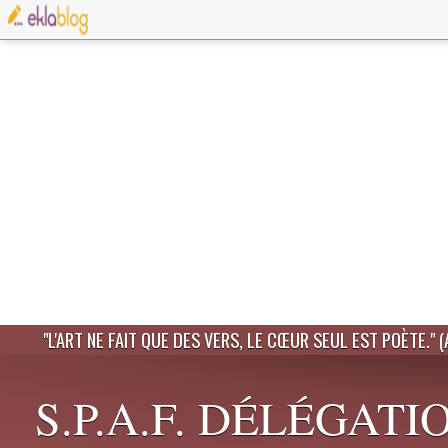
"L'ART NE FAIT QUE DES VERS, LE CŒUR SEUL EST POÈTE." 
S.P.A.F. DÉLÉGATI