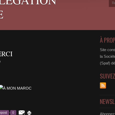
E
À PRO
Site cons
ERCI
la Sociét
p
(Spaf) dé
SUIVE
NEWSL
epost
0
Abonnez-