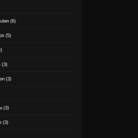
utan (6)
ps (5)
4)
 (3)
on (3)
 (3)
 (3)
)