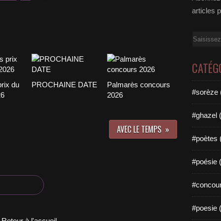
articles 
Email
CATÉG
rix du
PROCHAINE DATE
Palmarès concours
#sorèze 
26
2026
#ghazel 
AVEC LE TEMPS
#poètes 
#poésie 
#concour
#poesie 
Retour à l'accueil