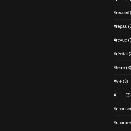
#recueil 
#repas (
#revue (
#récital (
#terre (3
#vie (3)
# (3)
#chanson
#charme 