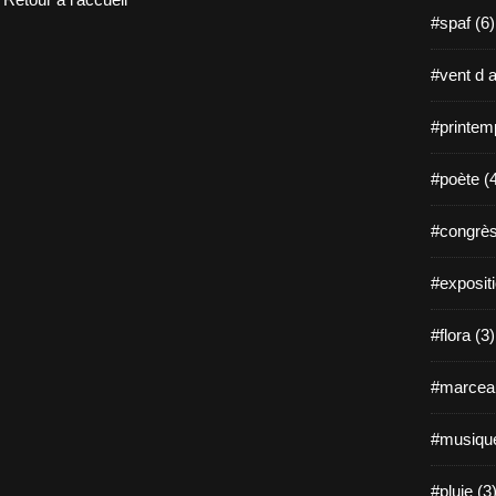
#spaf (6)
#vent d a
#printem
#poète (
#congrès
#expositi
#flora (3)
#marceau
#musique
#pluie (3