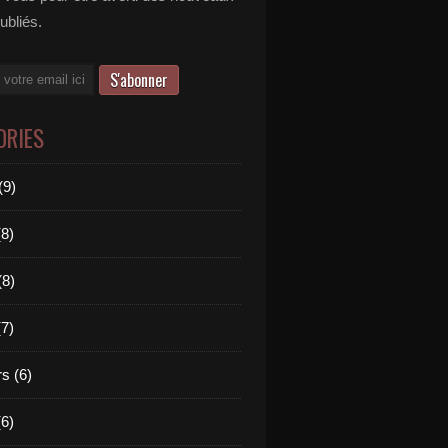
publiés.
ORIES
(9)
(8)
(8)
(7)
s (6)
(6)