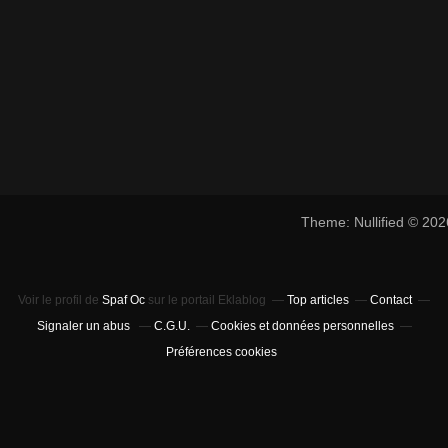
Theme: Nullified © 20
Voir le profil de
Spaf Oc
sur le portail Eklablog
Top articles
Contact
Signaler un abus
C.G.U.
Cookies et données personnelles
Préférences cookies