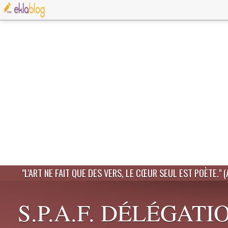
"L'ART NE FAIT QUE DES VERS, LE CŒUR SEUL EST POÈTE." 
S.P.A.F. DÉLÉGATI