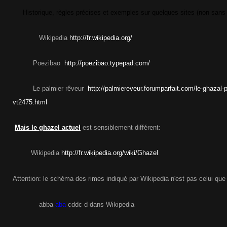
Historique, règles précises et exemples sur quelques sites (non sans 
Wikipedia
http://fr.wikipedia.org/
Poezibao
http://poezibao.typepad.com/
Le palmier rêveur
http://palmiereveur.forumparfait.com/le-ghazal-
vt2475.html
Mais le ghazel actuel
est sensiblement différent:
Wikipedia
http://fr.wikipedia.org/wiki/Ghazel
Attention: le schéma des rimes indiqué par Wikipedia n'est pas celui que
abba
aba
cddc d dans Wikipedia