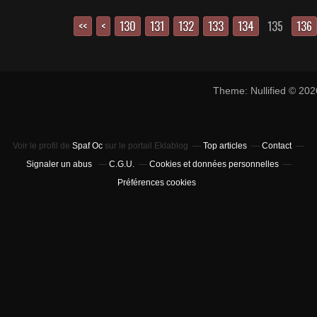
<<
<
100
110
120
130
131
132
133
134
135
136
Theme: Nullified © 20
Voir le profil de
Spaf Oc
sur le portail Eklablog
Top articles
Contact
Signaler un abus
C.G.U.
Cookies et données personnelles
Préférences cookies