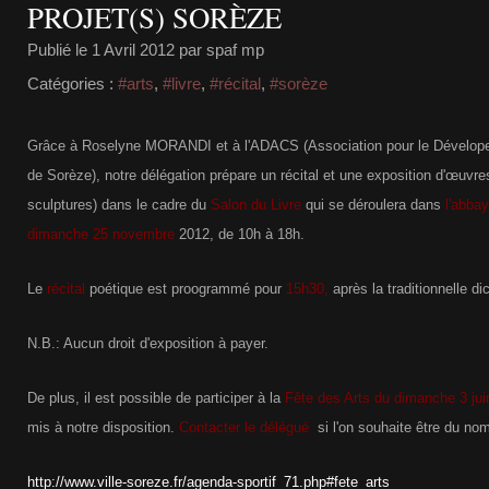
PROJET(S) SORÈZE
Publié le
1 Avril 2012
par spaf mp
Catégories :
#arts
,
#livre
,
#récital
,
#sorèze
Grâce à Roselyne MORANDI et à l'ADACS (Association pour le Dévelopem
de Sorèze), notre délégation prépare un récital et une exposition d'œuvres
sculptures) dans le cadre du
Salon du Livre
qui se déroulera dans
l'abba
dimanche 25 novembre
2012, de 10h à 18h.
Le
récital
poétique est proogrammé pour
15h30,
après la traditionnelle di
N.B.: Aucun droit d'exposition à payer.
De plus, il est possible de participer à la
Fête des Arts du dimanche 3 jui
mis à notre disposition.
Contacter le délégué
si l'on souhaite être du nom
http://www.ville-soreze.fr/agenda-sportif_71.php#fete_arts