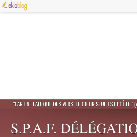
"L'ART NE FAIT QUE DES VERS, LE CŒUR SEUL EST POÈTE." 
S.P.A.F. DÉLÉGATI