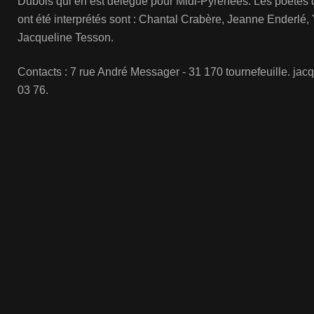
Dubois qui en est délégué pour Midi-Pyrénées. Les poètes d
ont été interprétés sont : Chantal Crabère, Jeanne Enderlé,
Jacqueline Tesson.
Contacts : 7 rue André Messager - 31 170 tournefeuille. jacq
03 76.