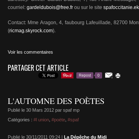
courriel:
gardeldubois@free.fr
ou sur le site
spafoccitanie.e
Contact: Mme Aragon, 4, faubourg Lafeuillade, 82700 Mont
(
ricmag.skyrock.com
).
Voir les commentaires
PARTAGER CET ARTICLE
Repost
0
L'AUTOMNE DES POÈTES
Publié le
30 Mars 2012
par spaf mp
Catégories :
#l union
,
#poète
,
#spaf
Publié le 30/11/2011 09:24 |
La Dépêche du Midi