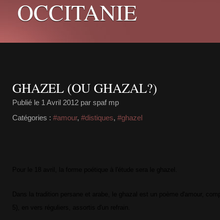
OCCITANIE
GHAZEL (OU GHAZAL?)
Publié le
1 Avril 2012
par spaf mp
Catégories :
#amour
,
#distiques
,
#ghazel
Pour le 18 avril, la forme poétique à l'étude sera le ghazel.
Dans la tradition persane et arabe, le ghazal est un poème d'amour, com
5), en vers réguliers, assortis d'un refrain.