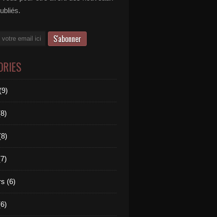
publiés.
ORIES
(9)
(8)
(8)
(7)
s (6)
(6)