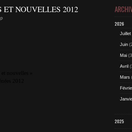
 ET NOUVELLES 2012
ARCHI
mp
2026
Juillet
Juin
(
Mai
(3
Avril
(
 et nouvelles »
Mars
énées 2012
Févrie
Janvi
2025