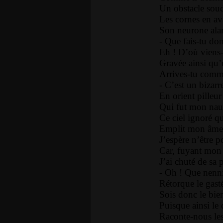
Un obstacle soud
Les cornes en ava
Son neurone alar
- Que fais-tu d
Eh ! D’où viens-
Gravée ainsi qu
Arrives-tu comm
- C’est un bizar
En orient pilleu
Qui fut mon nau
Ce ciel ignoré q
Emplit mon âme 
J’espère n’être p
Car, fuyant mon
J’ai chuté de sa 
- Oh ! Que nenni,
Rétorque le gast
Sois donc le bie
Puisque ainsi le d
Raconte-nous les