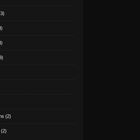
(3)
3)
3)
3)
)
s (2)
(2)