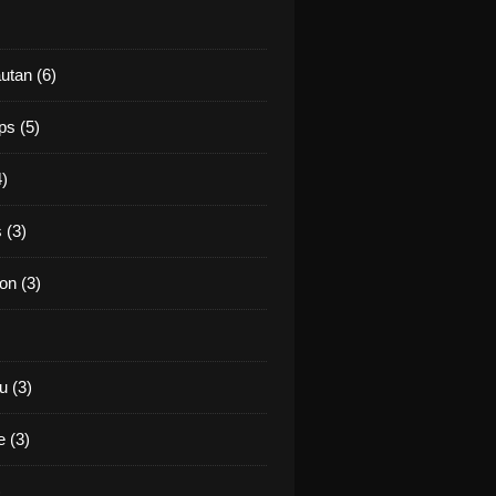
utan (6)
ps (5)
4)
 (3)
on (3)
 (3)
 (3)
)