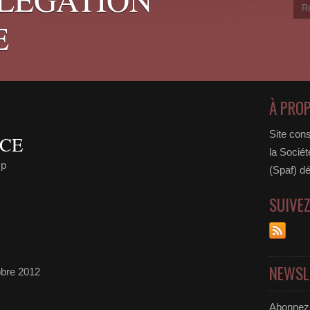
E
À PRO
Site cons
CE
la Sociét
mp
(Spaf) dé
SUIVE
NEWSL
re 2012
Abonnez-