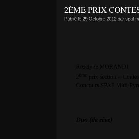
2ÈME PRIX CONTES
Publié le
29 Octobre 2012
par spaf 
Roselyne MORANDI
ème
2
prix section « Contes
Concours SPAF Midi-Pyr
Duo (de rêve)