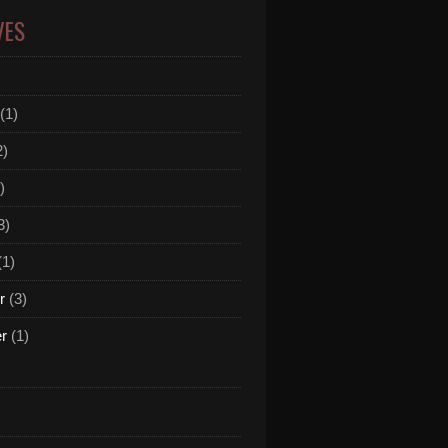
VES
(1)
2)
)
3)
(1)
r
(3)
er
(1)