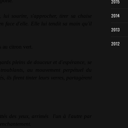
 porte.
2015
2014
r, lui sourire, s'approcher, tirer sa chaise
 face d'elle. Elle lui tendit sa main qu'il
2013
2012
au citron vert.
gards pleins de douceur et d'espérance, se
 troublants, au mouvement perpétuel du
 ils firent tinter leurs verres, partagèrent
ittés des yeux, arrimés
l'un à l'autre par
l'enchantement.