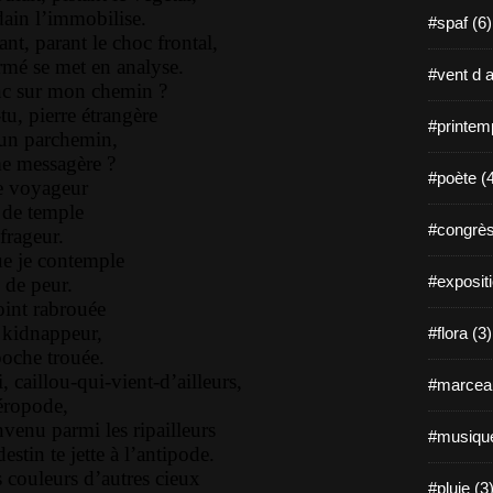
ain l’immobilise.
#spaf (6)
nt, parant le choc frontal,
mé se met en analyse.
#vent d a
onc sur mon chemin ?
tu, pierre étrangère
#printem
’un parchemin,
e messagère ?
#poète (
re voyageur
r de temple
#congrès
frageur.
ue je contemple
#expositi
de peur.
oint rabrouée
 kidnappeur,
#flora (3)
poche trouée.
 caillou-qui-vient-d’ailleurs,
#marceau
éropode,
nvenu parmi les ripailleurs
#musique
estin te jette à l’antipode.
 couleurs d’autres cieux
#pluie (3