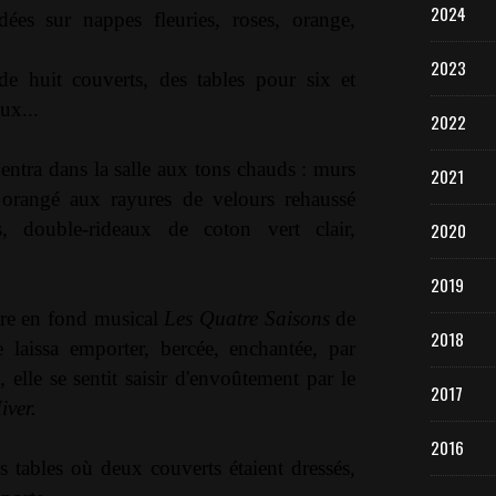
2024
ées sur nappes fleuries, roses, orange,
2023
de huit couverts, des tables pour six et
ux...
2022
entra dans la salle aux tons chauds : murs
2021
e orangé aux rayures de velours rehaussé
rs, double-rideaux de coton vert clair,
2020
2019
dre en fond musical
Les Quatre Saisons
de
2018
 laissa emporter, bercée, enchantée, par
, elle se sentit saisir d'envoûtement par le
2017
iver.
2016
des tables où deux couverts étaient dressés,