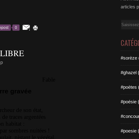
articles 
Email
epost
0
CATÉG
 LIBRE
#sorèze 
mp
#ghazel 
Fable
#poètes 
erre gravée
#poésie 
rcheur de son état,
n de traces argentées
#concour
n habitat :
par sombres nuitées !
#poesie 
ait, pistant le végétal,