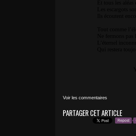
Et tous les aléa
Les escargots so
Ils écoutent enco
Tout comme l’él
Ne fermons pas l
L’éternel inconn
Qui restera toujo
Voir les commentaires
PARTAGER CET ARTICLE
Repost