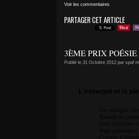
Voir les commentaires
PARTAGER CET ARTICLE
R
3ÈME PRIX POÉSIE
Publié le
31 Octobre 2012
par spaf 
L’escargot et la pi
Un escargot, che
Balisait un jardi
Pour délimiter so
Sage précaution 
Comme il déambul