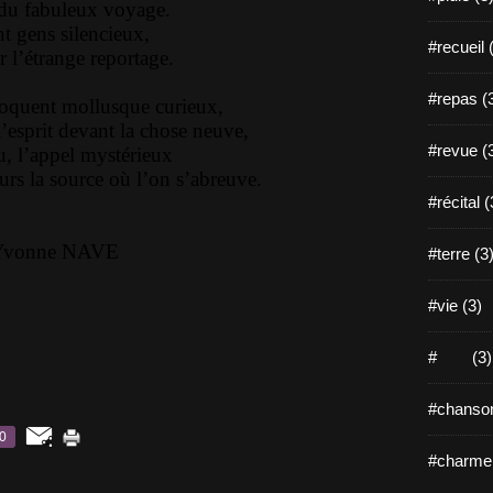
s du fabuleux voyage.
nt gens silencieux,
#recueil 
r l’étrange reportage.
#repas (
oquent mollusque curieux,
’esprit devant la chose neuve,
#revue (
u, l’appel mystérieux
urs la source où l’on s’abreuve.
#récital (
Yvonne NAVE
#terre (3
#vie (3)
# (3)
#chanson
0
#charme 