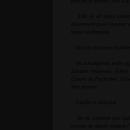
près de la fenêtre, face à la
Elle le vit alors entre
doucement puis s'asseoir en
baisa tendrement.
Duo de poissons marinés 
Ils échangèrent mille re
laissant émouvoir, échos
Canon de Pachelbel. Grisés,
leur dessert.
Vanille et chocolat.
Ils ne s'étaient pas qu
crainte de devoir rompre 