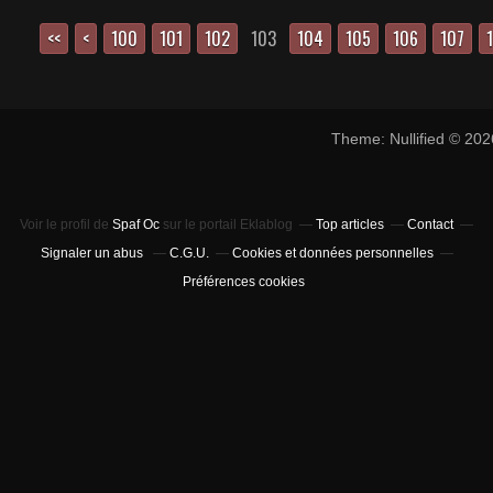
<<
<
100
101
102
103
104
105
106
107
Theme: Nullified © 20
Voir le profil de
Spaf Oc
sur le portail Eklablog
Top articles
Contact
Signaler un abus
C.G.U.
Cookies et données personnelles
Préférences cookies