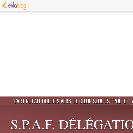
"L'ART NE FAIT QUE DES VERS, LE CŒUR SEUL EST POÈTE." 
S.P.A.F. DÉLÉGATI