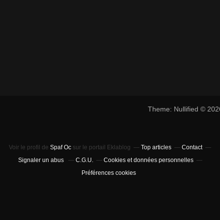
Theme: Nullified © 20
Voir le profil de
Spaf Oc
sur le portail Eklablog
Top articles
Contact
Signaler un abus
C.G.U.
Cookies et données personnelles
Préférences cookies