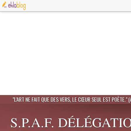
"L'ART NE FAIT QUE DES VERS, LE CŒUR SEUL EST POÈTE." 
S.P.A.F. DÉLÉGATI