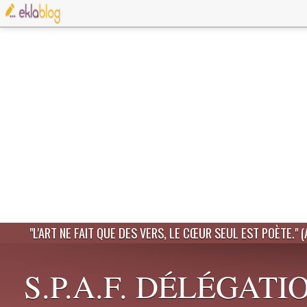
"L'ART NE FAIT QUE DES VERS, LE CŒUR SEUL EST POÈTE." 
S.P.A.F. DÉLÉGATI