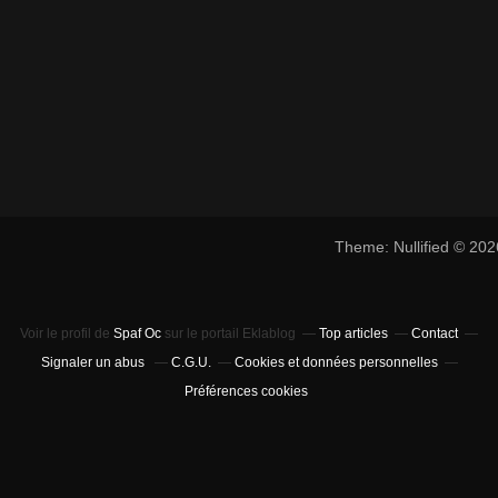
Theme: Nullified © 20
Voir le profil de
Spaf Oc
sur le portail Eklablog
Top articles
Contact
Signaler un abus
C.G.U.
Cookies et données personnelles
Préférences cookies