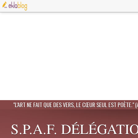
"L'ART NE FAIT QUE DES VERS, LE CŒUR SEUL EST POÈTE." 
S.P.A.F. DÉLÉGATI