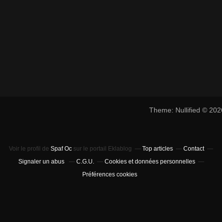
Theme: Nullified © 20
Voir le profil de
Spaf Oc
sur le portail Eklablog
Top articles
Contact
Signaler un abus
C.G.U.
Cookies et données personnelles
Préférences cookies