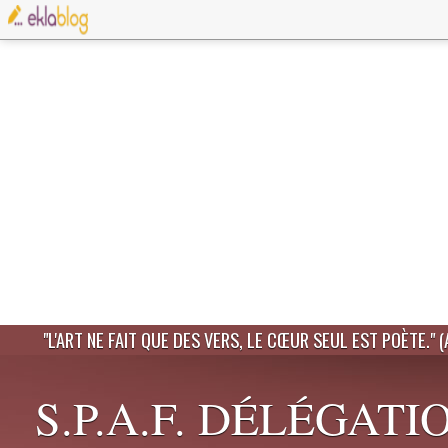
"L'ART NE FAIT QUE DES VERS, LE CŒUR SEUL EST POÈTE." 
S.P.A.F. DÉLÉGATI