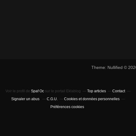
Theme: Nullified © 20
Voir le profil de
Spaf Oc
sur le portail Eklablog
Top articles
Contact
Signaler un abus
C.G.U.
Cookies et données personnelles
Préférences cookies