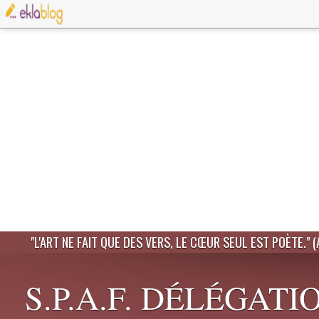
"L'ART NE FAIT QUE DES VERS, LE CŒUR SEUL EST POÈTE." 
S.P.A.F. DÉLÉGATI