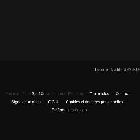
Theme: Nullified © 20
Voir le profil de
Spaf Oc
sur le portail Eklablog
Top articles
Contact
Signaler un abus
C.G.U.
Cookies et données personnelles
Préférences cookies