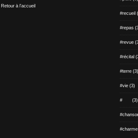
Retour à l'accueil
#recueil 
#repas (
#revue (
#récital (
#terre (3
#vie (3)
# (3)
#chanson
#charme 