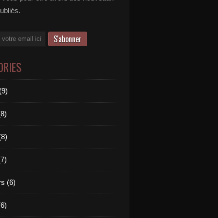
publiés.
ORIES
(9)
(8)
(8)
(7)
s (6)
(6)