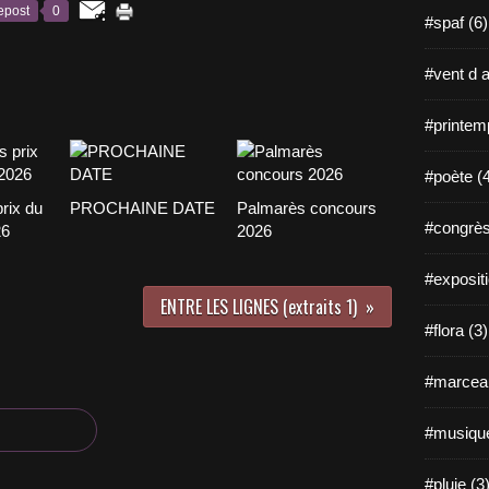
epost
0
#spaf (6)
#vent d a
#printem
#poète (
rix du
PROCHAINE DATE
Palmarès concours
#congrès
26
2026
#expositi
ENTRE LES LIGNES (extraits 1)
#flora (3)
#marceau
#musique
#pluie (3