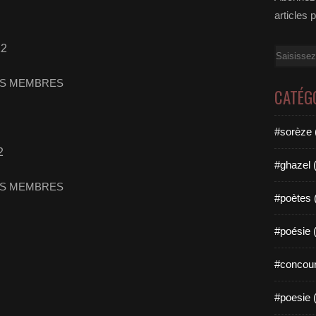
articles 
12
Email
CATÉG
#sorèze 
2
#ghazel 
#poètes 
#poésie 
#concour
#poesie 