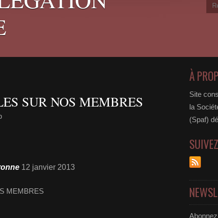
E
À PRO
Site cons
LES SUR NOS MEMBRES
la Sociét
p
(Spaf) dé
SUIVE
aronne
12 janvier 2013
NEWSL
Abonnez-