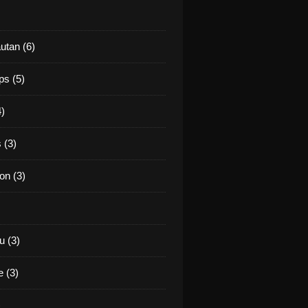
utan (6)
ps (5)
4)
 (3)
on (3)
 (3)
 (3)
)