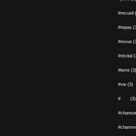
#recueil 
#repas (
#revue (
#récital (
#terre (3
#vie (3)
# (3)
#chanson
#charme 