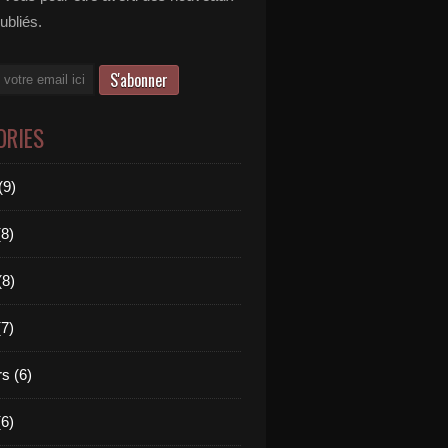
publiés.
ORIES
(9)
(8)
(8)
(7)
s (6)
(6)