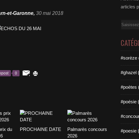
articles 
arn-et-Garonne,
30 mai 2018
Email
CATÉG
#sorèze 
#ghazel 
epost
0
#poètes 
#poésie 
#concour
rix du
PROCHAINE DATE
Palmarès concours
#poesie 
26
2026