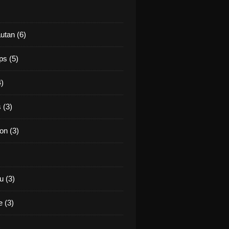
utan (6)
ps (5)
4)
 (3)
on (3)
 (3)
 (3)
)