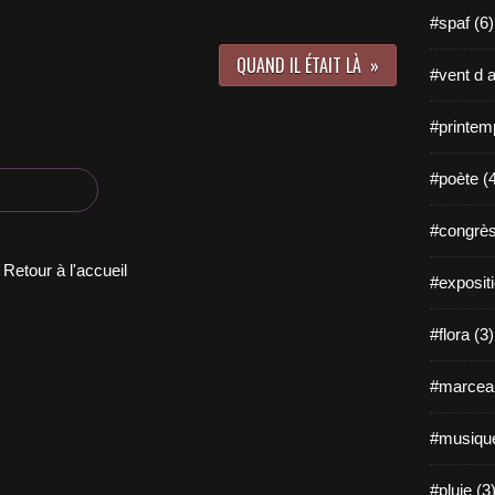
#spaf (6)
QUAND IL ÉTAIT LÀ
#vent d a
#printem
#poète (
#congrès
Retour à l'accueil
#expositi
#flora (3)
#marceau
#musique
#pluie (3