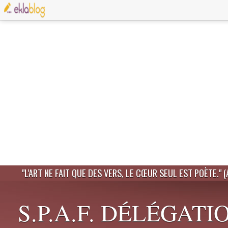
"L'ART NE FAIT QUE DES VERS, LE CŒUR SEUL EST POÈTE." 
S.P.A.F. DÉLÉGATI