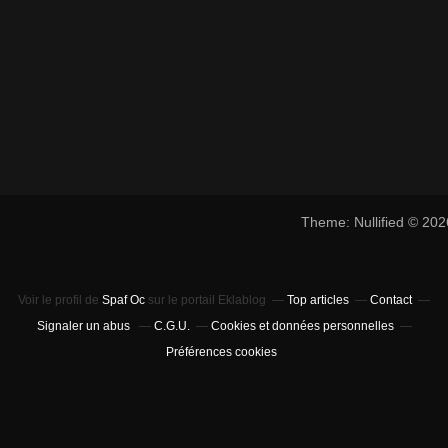
Theme: Nullified © 20
Voir le profil de
Spaf Oc
sur le portail Eklablog
Top articles
Contact
Signaler un abus
C.G.U.
Cookies et données personnelles
Préférences cookies