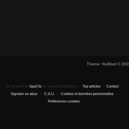
Theme: Nullified © 20
Voir le profil de
Spaf Oc
sur le portail Eklablog
Top articles
Contact
Signaler un abus
C.G.U.
Cookies et données personnelles
Préférences cookies