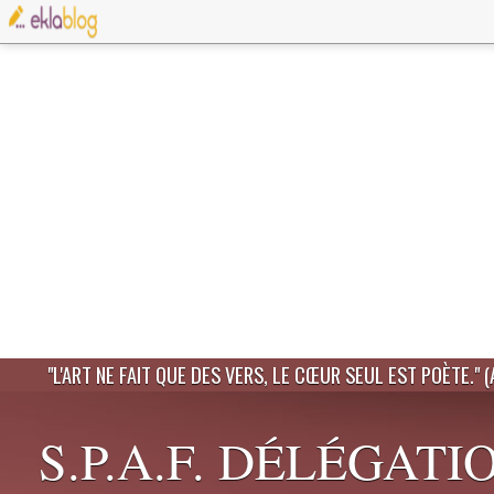
"L'ART NE FAIT QUE DES VERS, LE CŒUR SEUL EST POÈTE." 
S.P.A.F. DÉLÉGATI