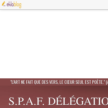
"L'ART NE FAIT QUE DES VERS, LE CŒUR SEUL EST POÈTE." 
S.P.A.F. DÉLÉGATI