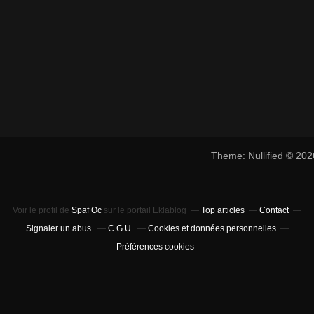
Theme: Nullified © 20
Voir le profil de
Spaf Oc
sur le portail Eklablog
Top articles
Contact
Signaler un abus
C.G.U.
Cookies et données personnelles
Préférences cookies