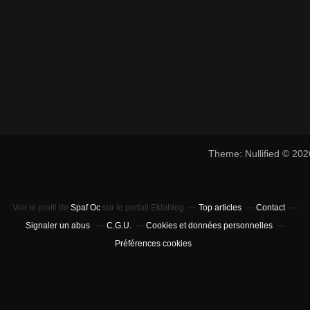
Theme: Nullified © 20
Voir le profil de
Spaf Oc
sur le portail Eklablog
Top articles
Contact
Signaler un abus
C.G.U.
Cookies et données personnelles
Préférences cookies