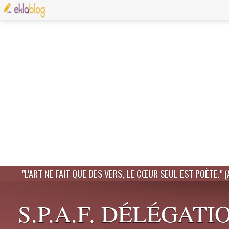
"L'ART NE FAIT QUE DES VERS, LE CŒUR SEUL EST POÈTE." 
S.P.A.F. DÉLÉGATI