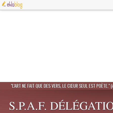
"L'ART NE FAIT QUE DES VERS, LE CŒUR SEUL EST POÈTE." 
S.P.A.F. DÉLÉGATI