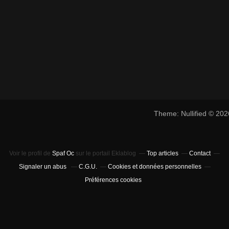
Theme: Nullified © 20
Voir le profil de
Spaf Oc
sur le portail Eklablog
Top articles
Contact
Signaler un abus
C.G.U.
Cookies et données personnelles
Préférences cookies