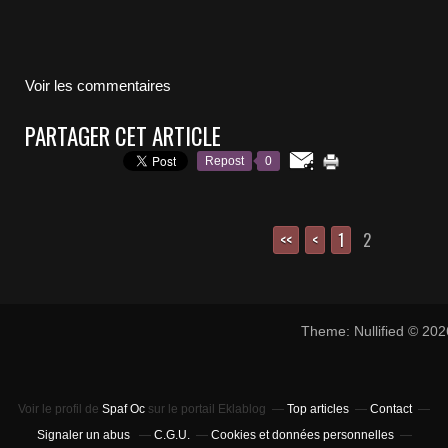
Voir les commentaires
PARTAGER CET ARTICLE
Repost
0
<<
<
1
2
Theme: Nullified © 20
Voir le profil de
Spaf Oc
sur le portail Eklablog
Top articles
Contact
Signaler un abus
C.G.U.
Cookies et données personnelles