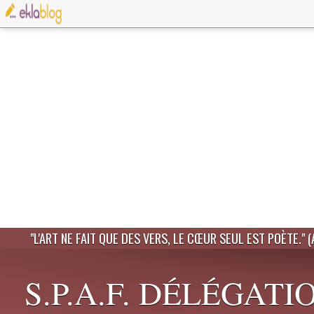
"L'ART NE FAIT QUE DES VERS, LE CŒUR SEUL EST POÈTE." 
S.P.A.F. DÉLÉGATI