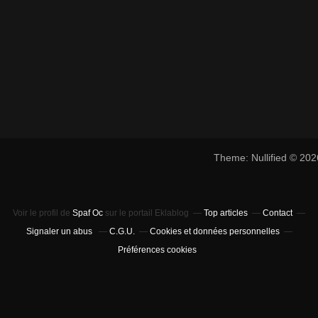
Theme: Nullified © 20
Voir le profil de
Spaf Oc
sur le portail Eklablog
Top articles
Contact
Signaler un abus
C.G.U.
Cookies et données personnelles
Préférences cookies