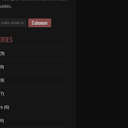
publiés.
ORIES
(9)
(8)
(8)
(7)
s (6)
(6)