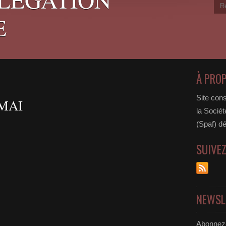
E
À PRO
Site cons
MAI
la Sociét
(Spaf) dé
SUIVE
NEWSL
Abonnez-