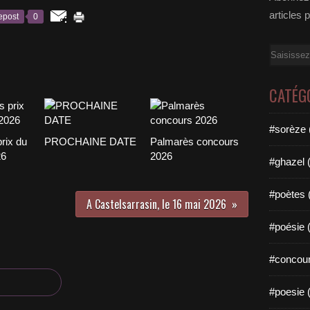
articles 
epost
0
Email
CATÉG
#sorèze 
rix du
PROCHAINE DATE
Palmarès concours
26
2026
#ghazel 
#poètes 
A Castelsarrasin, le 16 mai 2026
#poésie 
#concour
#poesie 