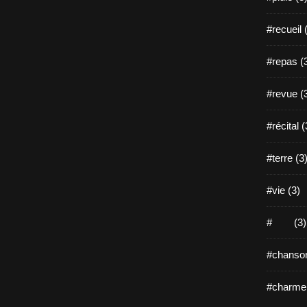
#recueil 
#repas (
#revue (
#récital (
#terre (3
#vie (3)
# (3)
#chanson
#charme 