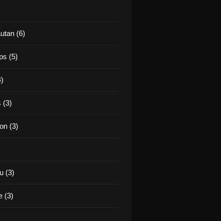
utan (6)
ps (5)
4)
 (3)
on (3)
 (3)
 (3)
)