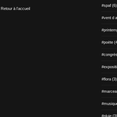
#spaf (6)
Retour à l'accueil
#vent d a
#printem
#poète (
#congrès
#expositi
#flora (3)
#marceau
#musique
#pluie (3